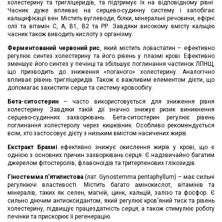
холестерину та тригліцеридів, та підтримує їх на відповідному рівні.
Часник дуже впливає на серцево-судинну систему і запобігає
кальцифікації вен. Містить вуглеводи, білки, мінеральні речовини, ефірні
олії та вітамін С, А, В1, В2 та РР. Завдяки високому вмісту кальцію
часник також виводить кислоту з організму.
Ферментований червоний рис
, який містить ловастатин – ефективно
регулює синтез холестерину та його рівень у плазмі крові. Ефективно
зменшує його синтез у печінці та збільшує поглинання частинок ЛПНЩ,
що призводить до зниження «поганого» холестерину. Аналогічно
впливає рівень тригліцеридів. Також є важливим елементом дієти, що
допомагає захистити серце та систему кровообігу.
Бета-ситостерин
– часто використовується для зниження рівня
холестерину. Завдяки такій дії значно знижує ризик виникнення
серцево-судинних захворювань. Бета-ситостерин регулює рівень
поглинання холестеролу через кишківник. Особливо рекомендується
всім, хто застосовує дієту з низьким вмістом насичених жирів.
Екстракт Брахмі
ефективно знижує окислення жирів у крові, що є
однією з основних причин захворювань серця. Є надзвичайно багатим
джерелом фітостеролів, флавоноїдів та тритерпенових глікозидів.
Гіностемма п'ятилистова
(лат. Gynostemma pentaphyllum) – має сильні
регулюючі властивості. Містить багато амінокислот, вітамінів та
мінералів, таких як селен, магній, цинк, кальцій, залізо та фосфор. Є
сильно діючим антиоксидантом, який регулює кров'яний тиск та рівень
холестерину, підвищує працездатність серця, а також стимулює роботу
печінки та прискорює її регенерацію.