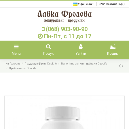
Українська
Список бажань (
0
)
(068) 903-90-90
Пн-Пт, с 11 до 17
0
Menu
Пошук
Увійти
Кошик:
На Головну
Продукція фірми DuoLife
Біологічно активні добавки DuoLife
ПроХолтерол DuoLife