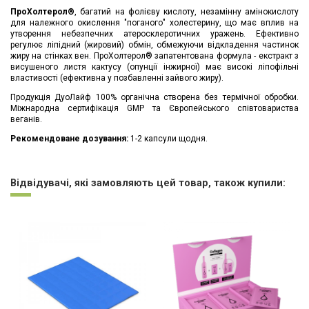
ПроХолтерол®
, багатий на фолієву кислоту, незамінну амінокислоту
для належного окислення "поганого" холестерину, що має вплив на
утворення небезпечних атеросклеротичних уражень. Ефективно
регулює ліпідний (жировий) обмін, обмежуючи відкладення частинок
жиру на стінках вен. ПроХолтерол® запатентована формула - екстракт з
висушеного листя кактусу (опунції інжирної) має високі ліпофільні
властивості (ефективна у позбавленні зайвого жиру).
Продукція ДуоЛайф 100% органічна створена без термічної обробки.
Міжнародна сертифікація GMP та Європейського співтовариства
веганів.
Рекомендоване дозування:
1-2 капсули щодня.
Немає відгуків
Відвідувачі, які замовляють цей товар, також купили: