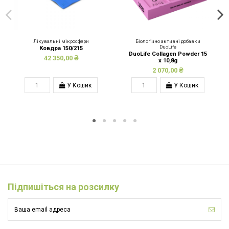
Лікувальні мікросфери
Біологічно активні добавки
DuoLife
Ковдра 150/215
DuoLife Collagen Powder 15
42 350,00 ₴
x 10,8g
2 070,00 ₴
У Кошик
У Кошик
Підпишіться на розсилку