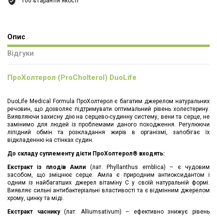
100% гарантія якості
Опис
Відгуки
ПроХолтерол (ProCholterol) DuoLife
DuoLife Medical Formula ПроХолтерол є багатим джерелом натуральних
речовин, що дозволяє підтримувати оптимальний рівень холестерину.
Виявляючи захисну дію на серцево-судинну систему, вени та серце, не
замінимо для людей із проблемами даного походження. Регулюючи
ліпідний обмін та розкладання жирів в організмі, запобігає їх
відкладенню на стінках судин.
До складу суплементу дієти ПроХолтерол® входять:
Екстракт із плодів Амли
(лат. Phyllanthus emblica) – є чудовим
засобом, що зміцнює серце. Амла є природним антиоксидантом і
одним із найбагатших джерел вітаміну С у своїй натуральній формі.
Виявляє сильні антибактеріальні властивості та є відмінним джерелом
хрому, цинку та міді.
Екстракт часнику
(лат. Alliumsativum) – ефективно знижує рівень