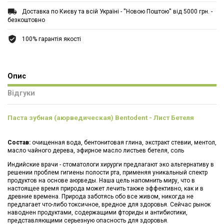
Доставка по Києву та всій Україні - ''Новою Поштою'' від 5000 грн. -
безкоштовно
100% гарантія якості
Опис
Відгуки
Паста зубная (аюрведическая) Bentodent - Лист Бетеля
Состав:
очищенная вода, бентонитовая глина, экстракт стевии, ментол,
масло чайного дерева, эфирное масло листьев бетеля, соль
Индийские врачи - стоматологи хирурги предлагают эко альтернативу в
решении проблем гигиены полости рта, применяя уникальный спектр
продуктов на основе аюрведы. Наша цель напомнить миру, что в
настоящее время природа может лечить также эффективно, как и в
древние времена. Природа заботясь обо все живом, никогда не
предлагает что-либо токсичное, вредное для здоровья. Сейчас рынок
наводнен продуктами, содержащими фториды и антибиотики,
представляющими серьезную опасность для здоровья.