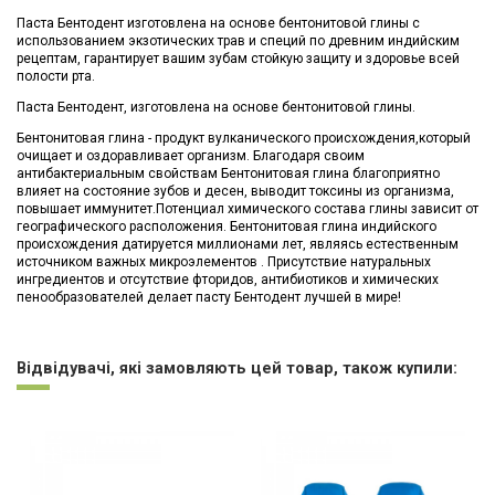
Паста Бентодент изготовлена на основе бентонитовой глины с
использованием экзотических трав и специй по древним индийским
рецептам, гарантирует вашим зубам стойкую защиту и здоровье всей
полости рта.
Паста Бентодент, изготовлена на основе бентонитовой глины.
Бентонитовая глина - продукт вулканического происхождения,который
очищает и оздоравливает организм. Благодаря своим
антибактериальным свойствам Бентонитовая глина благоприятно
влияет на состояние зубов и десен, выводит токсины из организма,
повышает иммунитет.Потенциал химического состава глины зависит от
географического расположения. Бентонитовая глина индийского
происхождения датируется миллионами лет, являясь естественным
источником важных микроэлементов . Присутствие натуральных
ингредиентов и отсутствие фторидов, антибиотиков и химических
пенообразователей делает пасту Бентодент лучшей в мире!
Немає відгуків
Відвідувачі, які замовляють цей товар, також купили: