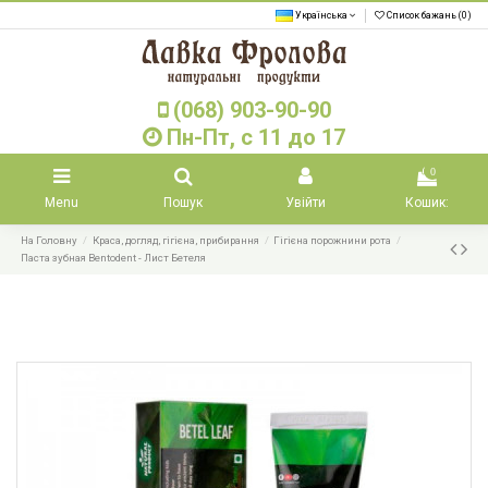
Українська
Список бажань (
0
)
(068) 903-90-90
Пн-Пт, с 11 до 17
0
Menu
Пошук
Увійти
Кошик:
На Головну
Краса, догляд, гігієна, прибирання
Гігієна порожнини рота
Паста зубная Bentodent - Лист Бетеля