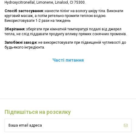
Hydroxycitronellal, Limonene, Linalool, CI 75300.
Спосіб застосування:
нанести пілінг на вологу шкіру тіла. Виконати
круговий масаж, а потім ретельно промити теплою водою.
Використовувати 1-2 рази на тиждень
Зберігання:
зберігати при кімнатній температурі подалі від джерел
тепла, не слід піддавати продукту впливу прямих сонячних променів.
Запобіжні заходи:
не використовувати при підвищеній чутливості до
будь-якого інгредієнта.
Часті питання
Немає відгуків
Підпишіться на розсилку