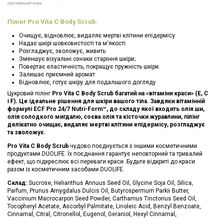
Пілінг Pro Vita C Body Scrub:
Очищує, відновлює, видаляє мертві клітини епідермісу
Надає шкірі шовковистості та м'якості.
Розгладжує, зволожує, живить
Зменшує візуальні ознаки старіння шкіри;
Повертає еластичність, покращує пружність шкіри.
Залишає приємний аромат
Відновлює, готує шкіру для подальшого догляду
Цукровий пілінг
Pro Vita C Body Scrub багатий на «вітаміни краси» (E, C
і F). Це ідеальне рішення для шкіри вашого тіла. Завдяки вітамінній
формулі ECF Pro 24/7 Nutri-Form™, до складу якої входить олія ши,
олія солодкого мигдалю, соєва олія та кісточки журавлини, пілінг
делікатно очищає, видаляє мертві клітини епідермісу, розгладжує
та зволожує.
Pro Vita C Body Scrub
чудово поєднується з іншими косметичними
продуктами DUOLIFE. Їх поєднання гарантує неповторний та тривалий
ефект, що підкреслює всі переваги краси. Будьте відкриті до краси
разом із косметичним засобами DUOLIFE.
Склад:
Sucrose, Helianthus Annuus Seed Oil, Glycine Soja Oil, Silica,
Parfum, Prunus Amygdalus Dulcis Oil, Butyrospermum Parkii Butter,
Vaccinium Macrocarpon Seed Powder, Carthamus Tinctorius Seed Oil,
Tocopheryl Acetate, Ascorbyl Palmitate, Linoleic Acid, Benzyl Benzoate,
Cinnamal, Citral, Citronellol, Eugenol, Geraniol, Hexyl Cinnamal,