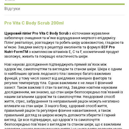
Відгуки
Pro Vita C Body Scrub 200ml
Цукровий пілінг Pro Vita C Body Scrub
з кісточками журавлини
забезпечує очищення та м'яке відлущування мертвого епідермісу.
Пілінг ревіталізує, розгладжує та робить шкіру шовковистою, гладкою та
м'якою. Завдяки вмісту в рецептурі емоліентів та формулі
ECF Pro
Nutri-FormTM
з комплексом вітамінів E, C та F, косметичний продукт
зволожує, живить та покращує еластичність шкіри.
Нові наукові дослідження підтверджують прямий зв'язок між
здоров'ям, самопочуттям та виглядом та станом шкіри. Шкіра є одним
із найбільших органів людського тіла і виконує багато важливих
функцій, у тому числі захист від шкідливих зовнішніх факторів та
регулює температуру тіла. Однак важливим є не лише її фізичний
захист. Також важливі її стан та вигляд. Завдяки новітнім науковим
дослідженням, ми знаємо, що стан шкіри безпосередньо пов'язаний із
нашим загальним здоров'ям та самопочуттям. Нездоровий спосіб
життя, стрес, забруднення та неправильний раціон можуть негативно
впливати на стан шкіри. З іншого боку, здоровий спосіб життя,
правильний раціон та регулярне фізичне навантаження, а також
правильний догляд за шкірою можуть допомогти зберегти її гарний
вигляд. Це все підтверджує, що здоров'я та самопочуття
безпосередньо пов'язані з виглядом та станом шкіри, що є важливим
аспектом нашого повсякденного життя і на нього варто звернути увагу.