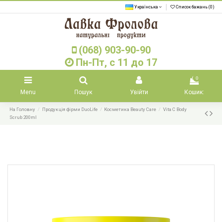
Українська
Список бажань (
0
)
(068) 903-90-90
Пн-Пт, с 11 до 17
0
Menu
Пошук
Увійти
Кошик:
На Головну
Продукція фірми DuoLife
Косметика Beauty Care
Vita C Body
Scrub 200ml