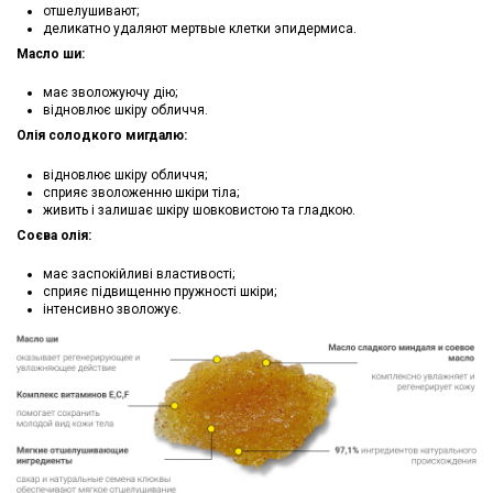
отшелушивают;
деликатно удаляют мертвые клетки эпидермиса.
Масло ши:
має зволожуючу дію;
відновлює шкіру обличчя.
Олія солодкого мигдалю:
відновлює шкіру обличчя;
сприяє зволоженню шкіри тіла;
живить і залишає шкіру шовковистою та гладкою.
Соєва олія:
має заспокійливі властивості;
сприяє підвищенню пружності шкіри;
інтенсивно зволожує.