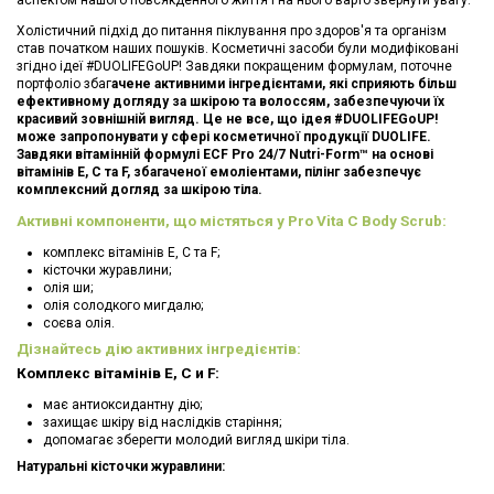
Холістичний підхід до питання піклування про здоров'я та організм
став початком наших пошуків. Косметичні засоби були модифіковані
згідно ідеї #DUOLIFEGoUP! Завдяки покращеним формулам, поточне
портфоліо збаг
ачене активними інгредієнтами, які сприяють більш
ефективному догляду за шкірою та волоссям, забезпечуючи їх
красивий зовнішній вигляд. Це не все, що ідея #DUOLIFEGoUP!
може запропонувати у сфері косметичної продукції DUOLIFE.
Завдяки вітамінній формулі ECF Pro 24/7 Nutri-Form™ на основі
вітамінів E, C та F, збагаченої емоліентами, пілінг забезпечує
комплексний догляд за шкірою тіла.
Активні компоненти, що містяться у Pro Vita C Body Scrub:
комплекс вітамінів E, C та F;
кісточки журавлини;
олія ши;
олія солодкого мигдалю;
соєва олія.
Дізнайтесь дію активних інгредієнтів:
Комплекс вітамінів
E, C и F:
має антиоксидантну дію;
захищає шкіру від наслідків старіння;
допомагає зберегти молодий вигляд шкіри тіла.
Натуральні кісточки журавлини: