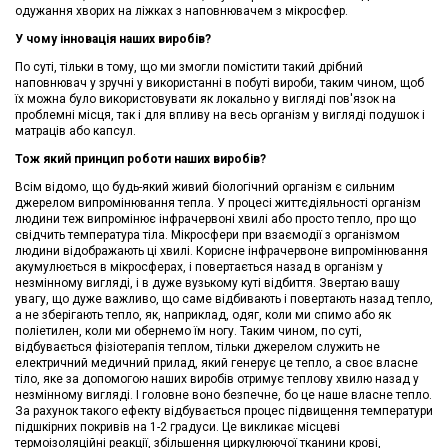
одужання хворих на ліжках з наповнювачем з мікросфер.
У чому інновація наших виробів?
По суті, тільки в тому, що ми змогли помістити такий дрібний
наповнювач у зручні у використанні в побуті вироби, таким чином, щоб
їх можна було використовувати як локально у вигляді пов'язок на
проблемні місця, так і для впливу на весь організм у вигляді подушок і
матраців або капсул.
Тож який принцип роботи наших виробів?
Всім відомо, що будь-який живий біологічний організм є сильним
джерелом випромінювання тепла. У процесі життєдіяльності організм
людини теж випромінює інфрачервоні хвилі або просто тепло, про що
свідчить температура тіла. Мікросфери при взаємодії з організмом
людини відображають ці хвилі. Корисне інфрачервоне випромінювання
акумулюється в мікросферах, і повертається назад в організм у
незмінному вигляді, і в дуже вузькому куті відбиття. Звертаю вашу
увагу, що дуже важливо, що саме відбивають і повертають назад тепло,
а не зберігають тепло, як, наприклад, одяг, коли ми спимо або як
поліетилен, коли ми обернемо їм ногу. Таким чином, по суті,
відбувається фізіотерапія теплом, тільки джерелом служить не
електричний медичний прилад, який генерує це тепло, а своє власне
тіло, яке за допомогою наших виробів отримує теплову хвилю назад у
незмінному вигляді. І головне воно безпечне, бо це наше власне тепло.
За рахунок такого ефекту відбувається процес підвищення температури
підшкірних покривів на 1-2 градуси. Це викликає місцеві
термоізоляційні реакції, збільшення циркулюючої тканини крові,