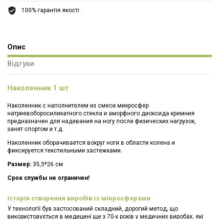
100% гарантія якості
Опис
Відгуки
Наколенник 1 шт
Наколенник с наполнителем из смеси микросфер
натриевоборосиликатного стекла и аморфного диоксида кремния
предназначен для надевания на ногу после физических нагрузок,
занят спортом и т.д.
Наколенник оборачивается вокруг ноги в области колена и
фиксируется текстильными застежками.
Размер:
35,5*26 см
Срок службы не ограничен!
Історія створення виробів із мікросферами
У технології був застосований складний, дорогий метод, що
використовується в медицині ще з 70-х років у медичних виробах, які