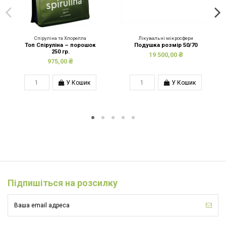
Спіруліна та Хлорелла
Лікувальні мікросфери
Топ Спіруліна – порошок
Подушка розмір 50/70
250 гр.
19 500,00 ₴
975,00 ₴
У Кошик
У Кошик
Підпишіться на розсилку