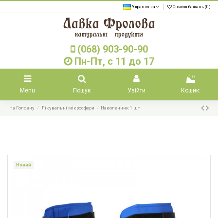
Українська
Список бажань (
0
)
(068) 903-90-90
Пн-Пт, с 11 до 17
0
Menu
Пошук
Увійти
Кошик:
На Головну
Лікувальні мікросфери
Наколенник 1 шт
Новий