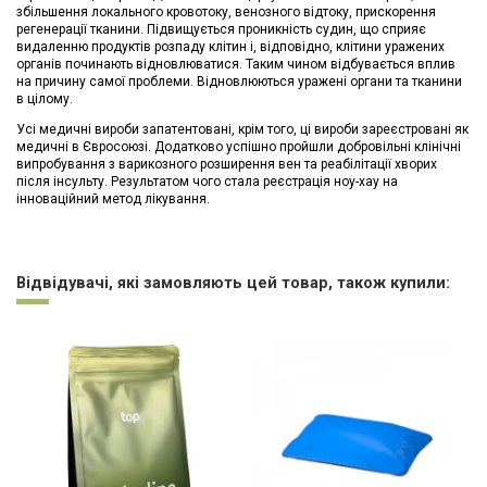
збільшення локального кровотоку, венозного відтоку, прискорення
регенерації тканини. Підвищується проникність судин, що сприяє
видаленню продуктів розпаду клітин і, відповідно, клітини уражених
органів починають відновлюватися. Таким чином відбувається вплив
на причину самої проблеми. Відновлюються уражені органи та тканини
в цілому.
Усі медичні вироби запатентовані, крім того, ці вироби зареєстровані як
медичні в Євросоюзі. Додатково успішно пройшли добровільні клінічні
випробування з варикозного розширення вен та реабілітації хворих
після інсульту. Результатом чого стала реєстрація ноу-хау на
інноваційний метод лікування.
Немає відгуків
Відвідувачі, які замовляють цей товар, також купили: