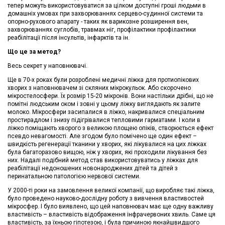
тепер можуть використовуватися за цілком доступні гроші людьми в
домашніх умовах при захворюваннях серцево-судинної системи та
опорно-рухового апарату - таких як варикозне розширення вен,
захворюваннях суглобів, травмах ніг, профілактики профілактики
реабілітації після інсультів, інфарктів та ін.
Що це за метод?
Весь секрет у наповнювачі.
Ще в 70-х роках були розроблені медичні ліжка для протиопікових
хворих з наповнювачем зі скляних мікрокульок. Або скорочено
мікростелосфери. Їх розмір 15-20 мікронів. Вони настільки дрібні, що не
помітні людським оком і зовні у цьому ліжку виглядають як залите
молоко. Мікросфери засипалися в ліжко, накривалися спеціальним
простирадлом і знизу підігрівалися тепловими гарматами. І коли в
ліжко поміщають хворого з великою площею опіків, створюється ефект
псевдо невагомості. Але згодом було помічено ще один ефект –
швидкість регенерації тканини у хворих, які лікувалися на цих ліжках
була багаторазово вищою, ніж у хворих, які проходили лікування без
них. Надалі подібний метод став використовуватись у ліжках для
реабілітації недоношених новонароджених дітей та дітей з
перинатальною патологією нервової системи.
У 2000-ті роки на замовлення великої компанії, що виробляє такі ліжка,
було проведено науково-дослідну роботу з вивчення властивостей
мікросфер. І було виявлено, що цей наповнювач має ще одну важливу
властивість – властивість відображення інфрачервоних хвиль. Саме ця
властивість, за їхньою гіпотезою, і була причиною якнайшвидшого