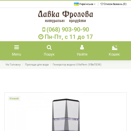
Українська
Список бажань (
0
)
(068) 903-90-90
Пн-Пт, с 11 до 17
0
Menu
Пошук
Увійти
Кошик:
На Головну
Прилади для води
Генератор водню UVePem (УВеПЕМ)
Новий