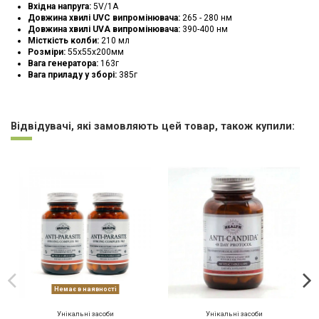
Вхідна напруга:
5V/1A
Довжина хвилі UVC випромінювача:
265 - 280 нм
Довжина хвилі UVA випромінювача:
390-400 нм
Місткість колби:
210 мл
Розміри:
55х55х200мм
Вага генератора:
163г
Вага приладу у зборі:
385г
UVePem
1 Відгуки
Завантаження (23.3M)
Відвідувачі, які замовляють цей товар, також купили:
Очен понравилось
Пользуюсь 4 дня и считаю что такой прибор должен быть в каждом
доме! Не смотря на то что времени совсем немного прошло, уже есть
первые результаты: ушло напряжение во всём теле, решилась
проблема с постоянной изжогой и другие проблемы ЖКТ. Если бы
знала что будет такой эффект, то приобрела бы его раньше. Спасибо!
Від
Ирина
на
2026-08-05
Немає в наявності
Унікальні засоби
Унікальні засоби