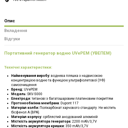
Опис
Вкладення
Відгуки
Портативний генератор водню UVePEM (УВЕПЕМ)
Технічні характеристики:
Найменування виробу:
воднева пляшка з надвисокою
концентрацією водню та функцією ультрафіолетової (УФ)
самоочищення
Бренд:
UVePEM
Модель:
SKV-5000
Електроди
: титанові з багатошаровим платиновим покриттям
Протонообмінна мембрана
: Dupont 117
Матеріал колби:
Полікарбонат харчового стандарту. Не містить
бісфенол А (ВРА).
Матеріал корпусу:
сріблястий анодований алюміній
Місткість акумулятора генератора:
2200 mAh/3,7V
Місткість акумулятора кришки:
350 mAh/3,7V