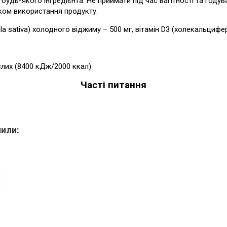
будь-якого інгредієнта. Не приймати під час вагітності та году
тком використання продукту.
ella sativa) холодного віджиму – 500 мг, вітамін D3 (холекальци
их (8400 кДж/2000 ккал).
Часті питання
пили: