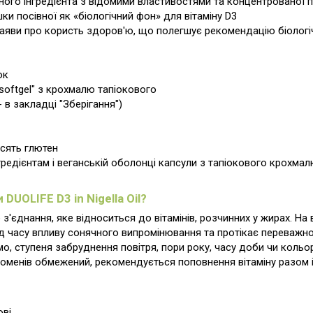
ого інгредієнта з відомими властивостями та концентрованої п
ки посівної як «біологічний фон» для вітаміну D3
 заяви про користь здоров'ю, що полегшує рекомендацію біолог
ок
softgel" з крохмалю тапіокового
 в закладці "Зберігання")
осять глютен
нгредієнтам і веганській оболонці капсули з тапіокового крохмал
DUOLIFE D3 in Nigella Oil?
'єднання, яке відноситься до вітамінів, розчинних у жирах. На в
 часу впливу сонячного випромінювання та протікає переважно у
, ступеня забруднення повітря, пори року, часу доби чи кольор
променів обмежений, рекомендується поповнення вітаміну разом 
ві.