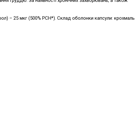
вання груддю. За наявності хронічних захворювань, а також
ферол) – 25 мкг (500% РСН*). Склад оболонки капсули: крохмаль