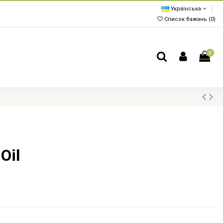
Українська
Список бажань (
0
)
0
Oil