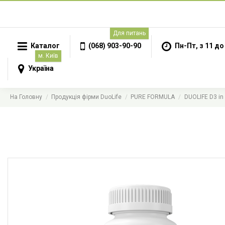
Для питань
Каталог
(068) 903-90-90
Пн-Пт, з 11 до
м. Київ
Україна
На Головну
Продукція фірми DuoLife
PURE FORMULA
DUOLIFE D3 in 