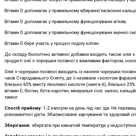
Вітамін D допомагає у правильному вбиранні/засвоєнні кальц
Вітамін D допомагає у правильному функціонуванні м'язів,
Вітамін D допомагає у правильному функціонуванні імунної си
Вітамін D бере участь у процесі поділу клітин.
До складу біологічно активної добавки входить також олія з н
продукті олії з чорнушки посівної є важливим фактором, оскіл
Олія з чорнушки посівної виходить із насіння чорнушки посівної 
часів Стародавнього Єгипту, де її називали «золотом фараоні
близько 60% вмісту лінолевої кислоти (омега-6), близько 25%
вітамін Е, біотин, бета-каротин, мінеральні солі: залізо, кальц
тимол
Спосіб прийому:
1-2 капсули на день під час їди. Не перев
різноманітної дієти. Збалансоване харчування та здоровий с
Зберігання:
зберігати при кімнатній температурі у недоступном