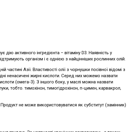
є дію активного інгредієнта – вітаміну D3. Наявність у
ідтримують організм і є однією з найцінніших рослинних олій.
ній частині Азії. Властивості олії з чорнушки посівної відомі з
ідні ненасичені жирні кислоти. Серед них можемо назвати
ислоти (омега-3). З іншого боку, у маслі можна назвати
полуки, тобто. тимохінон, тимогідрохінон, п-цимен, карвакрол,
 Продукт не може використовуватися як субститут (замінник)