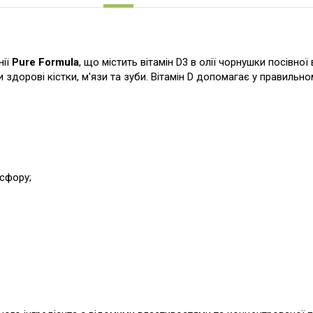
нії
Pure Formula
, що містить вітамін D3 в олії чорнушки посівної
ти здорові кістки, м'язи та зуби. Вітамін D допомагає у правильн
осфору;