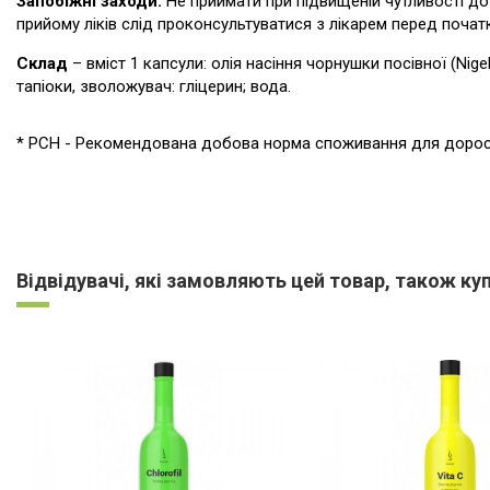
Запобіжні заходи:
Не приймати при підвищеній чутливості до 
прийому ліків слід проконсультуватися з лікарем перед поча
Склад
– вміст 1 капсули: олія насіння чорнушки посівної (Nig
тапіоки, зволожувач: гліцерин; вода.
* РСН - Рекомендована добова норма споживання для доросл
Немає відгуків
Відвідувачі, які замовляють цей товар, також ку