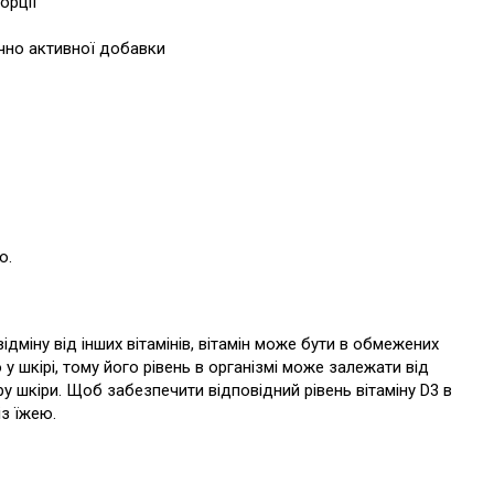
орції
ічно активної добавки
ю.
ідміну від інших вітамінів, вітамін може бути в обмежених
 шкірі, тому його рівень в організмі може залежати від
у шкіри. Щоб забезпечити відповідний рівень вітаміну D3 в
із їжею.