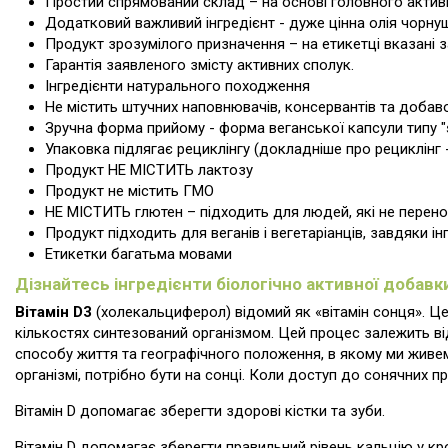
Простий спрямований склад – на основі головного активн
Додатковий важливий інгредієнт - дуже цінна олія чорнуш
Продукт зрозумілого призначення – на етикетці вказані
Гарантія заявленого змісту активних сполук.
Інгредієнти натурального походження
Не містить штучних наповнювачів, консервантів та добав
Зручна форма прийому - форма веганської капсули типу "
Упаковка підлягає рециклінгу (докладніше про рециклінг -
Продукт НЕ МІСТИТЬ лактозу
Продукт не містить ГМО
НЕ МІСТИТЬ глютен – підходить для людей, які не перен
Продукт підходить для веганів і вегетаріанців, завдяки і
Етикетки багатьма мовами
Дізнайтесь інгредієнти біологічно активної добавки 
Вітамін D3
(холекальциферол) відомий як «вітамін сонця». Це з
кількостях синтезований організмом. Цей процес залежить від
способу життя та географічного положення, в якому ми живемо
організмі, потрібно бути на сонці. Коли доступ до сонячних 
Вітамін D допомагає зберегти здорові кістки та зуби.
Вітамін D допомагає зберегти правильний рівень кальцію у кро