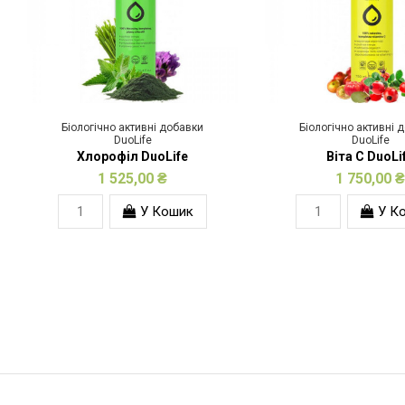
Біологічно активні добавки
Біологічно активні 
DuoLife
DuoLife
Хлорофіл DuoLife
Віта С DuoLi
1 525,00 ₴
1 750,00 ₴
У Кошик
У К