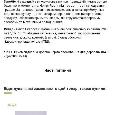
Запобіжні заходи:
Не використовувати при підвищеній чутливості до
будь-якого компонента. Не приймати під час вагітності та годування
груддю. За наявності хронічних захворювань, а також прийому ліків
слід проконсультуватися з лікарем перед початком використання
продукту. Обережно приймати людям, які керують транспортними
засобами та механічним обладнанням.
Склад
- вміст 1 капсули: магній (магнієві солі лимонної кислоти) - 28,5
мг (7,5% РСН *), яблучна клітковина, мелатонін - 1 мг, протилежна
речовина: діоксид кремнію (з рису). Склад оболонки:
гідроксипропілцелюлоза (ГПЦ).
* РСН - Рекомендована добова норма споживання для дорослих (8400
кДж/2000 ккал).
Часті питання
Немає відгуків
Відвідувачі, які замовляють цей товар, також купили:
Новий