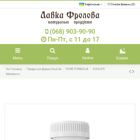
Українська
Список бажань (
0
)
(068) 903-90-90
Пн-Пт, с 11 до 17
0
Menu
Пошук
Увійти
Кошик:
На Головну
Продукція фірми DuoLife
PURE FORMULA
DUOLIFE
Melatonin