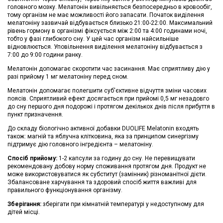
головного мозку. Мелатонін вивільняється безпосередньо в кровообіг,
тому організм не має можливості його запасати. Початок виділення
мелатоніну зазвичай відбувається близько 21:00-22:00. Максимальний
рівень гормону в організмі фіксується між 2:00 та 4:00 годинами ночі,
тобто у фазі глибокого сну. У цей час організм найсильніше
відновлюється. Уповільнення виділення мелатоніну відбувається з
7:00 до 9:00 години ранку.
Мелатонін допомагає скоротити час засинання. Має сприятливу дію у
разі прийому 1 мг мелатоніну перед сном.
Мелатонін допомагає полегшити суб'єктивне відчуття зміни часових
поясів. Сприятливий ефект досягається при прийомі 0,5 мг незадовго
до сну першого дня подорожі і протягом декількох днів після прибуття в
пункт призначення.
До складу біологічно активної добавки DUOLIFE Melatonin входять
також: магній та яблучна клітковина, яка за принципом синергізму
підтримує дію головного інгредієнта – мелатоніну.
Спосіб прийому:
1-2 капсули за годину до сну. Не перевищувати
рекомендовану добову норму споживання протягом дня. Продукт не
може використовуватися як субститут (замінник) різноманітної дієти.
Збалансоване харчування та здоровий спосіб життя важливі для
правильного функціонування організму.
Зберігання:
зберігати при кімнатній температурі у недоступному для
дітей місці.