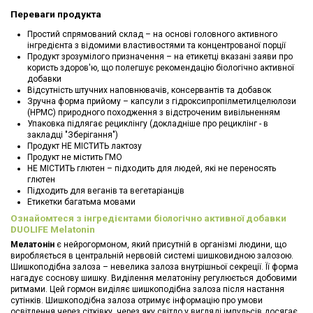
Переваги продукта
Простий спрямований склад – на основі головного активного
інгредієнта з відомими властивостями та концентрованої порції
Продукт зрозумілого призначення – на етикетці вказані заяви про
користь здоров'ю, що полегшує рекомендацію біологічно активної
добавки
Відсутність штучних наповнювачів, консервантів та добавок
Зручна форма прийому – капсули з гідроксипропілметилцелюлози
(HPMC) природного походження з відстроченим вивільненням
Упаковка підлягає рециклінгу (докладніше про рециклінг - в
закладці "Зберігання")
Продукт НЕ МІСТИТЬ лактозу
Продукт не містить ГМО
НЕ МІСТИТЬ глютен – підходить для людей, які не переносять
глютен
Підходить для веганів та вегетаріанців
Етикетки багатьма мовами
Ознайомтеся з інгредієнтами біологічно активної добавки
DUOLIFE Melatonin
Мелатонін
є нейрогормоном, який присутній в організмі людини, що
виробляється в центральній нервовій системі шишковидною залозою.
Шишкоподібна залоза – невелика залоза внутрішньої секреції. Її форма
нагадує соснову шишку. Виділення мелатоніну регулюється добовими
ритмами. Цей гормон виділяє шишкоподібна залоза після настання
сутінків. Шишкоподібна залоза отримує інформацію про умови
освітлення через сітківку, через яку світло у вигляді імпульсів досягає