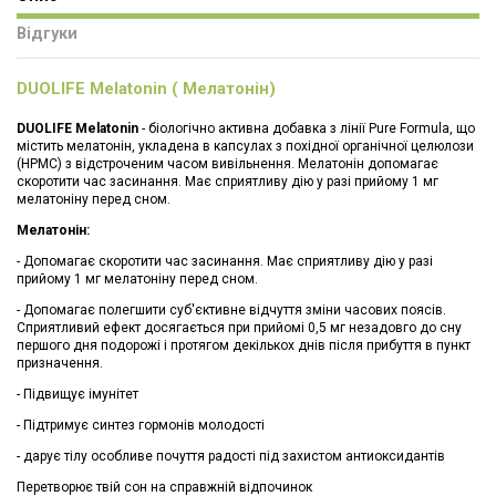
Відгуки
DUOLIFE Melatonin ( Мелатонін)
DUOLIFE Melatonin
- біологічно активна добавка з лінії Pure Formula, що
містить мелатонін, укладена в капсулах з похідної органічної целюлози
(HPMC) з відстроченим часом вивільнення. Мелатонін допомагає
скоротити час засинання. Має сприятливу дію у разі прийому 1 мг
мелатоніну перед сном.
Мелатонін:
- Допомагає скоротити час засинання. Має сприятливу дію у разі
прийому 1 мг мелатоніну перед сном.
- Допомагає полегшити суб'єктивне відчуття зміни часових поясів.
Сприятливий ефект досягається при прийомі 0,5 мг незадовго до сну
першого дня подорожі і протягом декількох днів після прибуття в пункт
призначення.
- Підвищує імунітет
- Підтримує синтез гормонів молодості
- дарує тілу особливе почуття радості під захистом антиоксидантів
Перетворює твій сон на справжній відпочинок