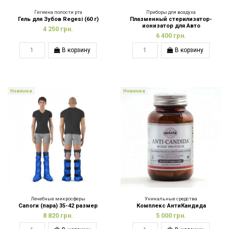
Гигиена полости рта
Приборы для воздуха
Гель для Зубов Regesi (60 г)
Плазменный стерилизатор-
ионизатор для Авто
4 250 грн.
6 400 грн.
В корзину
В корзину
Новинка
Новинка
Лечебные микросферы
Уникальные средства
Сапоги (пара) 35-42 размер
Комплекс АнтиКандида
8 820 грн.
5 000 грн.