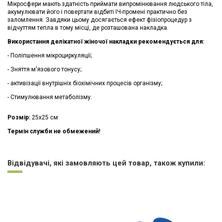
Мікросфери мають здатність приймати випромінювання людського тіла,
акумулювати його і повертати відбиті ІЧ-промені практично без
заломлення. Завдяки цьому досягається ефект фізіопроцедур з
відчуттям тепла в тому місці, де розташована накладка.
Використання делікатної жіночої накладки рекомендується для:
- Поліпшення мікроциркуляції;
- Зняття м'язового тонусу;
- активізації внутрішніх біохімічних процесів організму;
- Стимулювання метаболізму.
Розмір:
25х25 см
Термін служби не обмежений!
Немає відгуків
Відвідувачі, які замовляють цей товар, також купили: