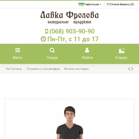
Українська
Список бажань (
0
)
(068) 903-90-90
Пн-Пт, с 11 до 17
0
Menu
Пошук
Увійти
Кошик:
На Головну
Лікувальні мікросфери
Жіноча накладка