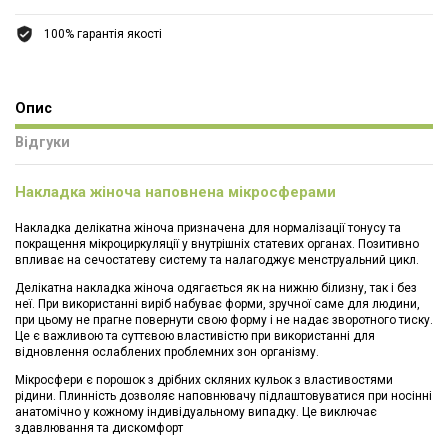
100% гарантія якості
Опис
Відгуки
Накладка жіноча наповнена мікросферами
Накладка делікатна жіноча призначена для нормалізації тонусу та
покращення мікроциркуляції у внутрішніх статевих органах. Позитивно
впливає на сечостатеву систему та налагоджує менструальний цикл.
Делікатна накладка жіноча одягається як на нижню білизну, так і без
неї. При використанні виріб набуває форми, зручної саме для людини,
при цьому не прагне повернути свою форму і не надає зворотного тиску.
Це є важливою та суттєвою властивістю при використанні для
відновлення ослаблених проблемних зон організму.
Мікросфери є порошок з дрібних скляних кульок з властивостями
рідини. Плинність дозволяє наповнювачу підлаштовуватися при носінні
анатомічно у кожному індивідуальному випадку. Це виключає
здавлювання та дискомфорт