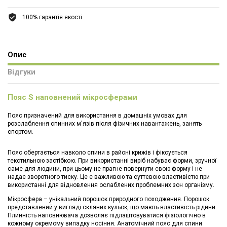
100% гарантія якості
Опис
Відгуки
Пояс S наповнений мікросферами
Пояс призначений для використання в домашніх умовах для
розслаблення спинних м'язів після фізичних навантажень, занять
спортом.
Пояс обертається навколо спини в районі крижів і фіксується
текстильною застібкою. При використанні виріб набуває форми, зручної
саме для людини, при цьому не прагне повернути свою форму і не
надає зворотного тиску. Це є важливою та суттєвою властивістю при
використанні для відновлення ослаблених проблемних зон організму.
Мікросфера – унікальний порошок природного походження. Порошок
представлений у вигляді скляних кульок, що мають властивість рідини.
Плинність наповнювача дозволяє підлаштовуватися фізіологічно в
кожному окремому випадку носіння. Анатомічний пояс для спини