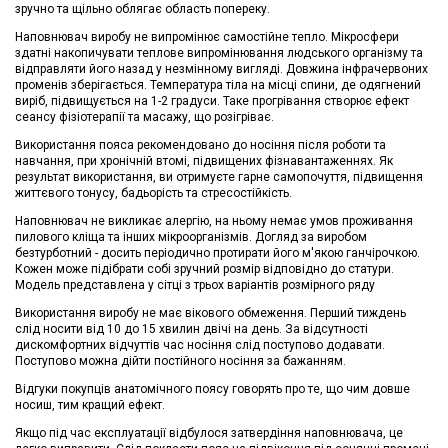
зручно та щільно облягає область попереку.
Наповнювач виробу не випромінює самостійне тепло. Мікросфери
здатні накопичувати теплове випромінювання людського організму та
відправляти його назад у незмінному вигляді. Довжина інфрачервоних
променів зберігається. Температура тіла на місці спини, де одягнений
виріб, підвищується на 1-2 градуси. Таке прогрівання створює ефект
сеансу фізіотерапії та масажу, що розігріває.
Використання пояса рекомендовано до носіння після роботи та
навчання, при хронічній втомі, підвищених фізнавантаженнях. Як
результат використання, ви отримуєте гарне самопочуття, підвищення
життєвого тонусу, бадьорість та стресостійкість.
Наповнювач не викликає алергію, на ньому немає умов проживання
пилового кліща та інших мікроорганізмів. Догляд за виробом
безтурботний - досить періодично протирати його м'якою ганчірочкою.
Кожен може підібрати собі зручний розмір відповідно до статури.
Модель представлена ​​у сітці з трьох варіантів розмірного ряду
Використання виробу не має вікового обмеження. Перший тиждень
слід носити від 10 до 15 хвилин двічі на день. За відсутності
дискомфортних відчуттів час носіння слід поступово додавати.
Поступово можна дійти постійного носіння за бажанням.
Відгуки покупців анатомічного поясу говорять про те, що чим довше
носиш, тим кращий ефект.
Якщо під час експлуатації відбулося затвердіння наповнювача, це