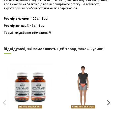
легко виправити. Слід покласти пояс на підвіконня під сонячні промені
або винести на балкон під вплив повітряного потоку. Властивості
виробу при цій особливості повністю зберігаються.
Розмір з чохлом:
120 х 14 см
Розмір аплікації:
46 х 14 см
Термін служби не обмежений!
Немає відгуків
Відвідувачі, які замовляють цей товар, також купили:
Немає в наявності
Немає в наявності