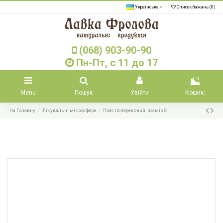
Українська
Список бажань (
0
)
(068) 903-90-90
Пн-Пт, с 11 до 17
0
Menu
Пошук
Увійти
Кошик:
На Головну
Лікувальні мікросфери
Пояс поперековий, розмір S