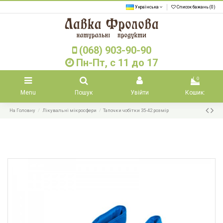
Українська
Список бажань (
0
)
(068) 903-90-90
Пн-Пт, с 11 до 17
0
Menu
Пошук
Увійти
Кошик:
На Головну
Лікувальні мікросфери
Тапочки чобітки 35-42 розмір