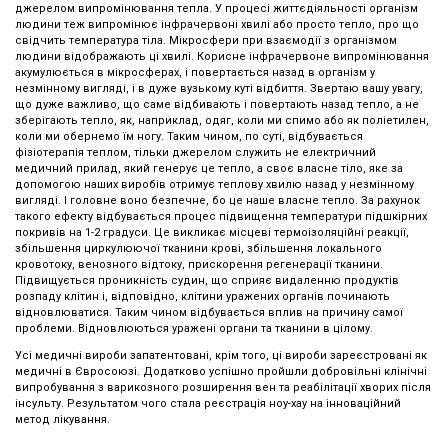
джерелом випромінювання тепла. У процесі життєдіяльності організм
людини теж випромінює інфрачервоні хвилі або просто тепло, про що
свідчить температура тіла. Мікросфери при взаємодії з організмом
людини відображають ці хвилі. Корисне інфрачервоне випромінювання
акумулюється в мікросферах, і повертається назад в організм у
незмінному вигляді, і в дуже вузькому куті відбиття. Звертаю вашу увагу,
що дуже важливо, що саме відбивають і повертають назад тепло, а не
зберігають тепло, як, наприклад, одяг, коли ми спимо або як поліетилен,
коли ми обернемо їм ногу. Таким чином, по суті, відбувається
фізіотерапія теплом, тільки джерелом служить не електричний
медичний прилад, який генерує це тепло, а своє власне тіло, яке за
допомогою наших виробів отримує теплову хвилю назад у незмінному
вигляді. І головне воно безпечне, бо це наше власне тепло. За рахунок
такого ефекту відбувається процес підвищення температури підшкірних
покривів на 1-2 градуси. Це викликає місцеві термоізоляційні реакції,
збільшення циркулюючої тканини крові, збільшення локального
кровотоку, венозного відтоку, прискорення регенерації тканини.
Підвищується проникність судин, що сприяє видаленню продуктів
розпаду клітин і, відповідно, клітини уражених органів починають
відновлюватися. Таким чином відбувається вплив на причину самої
проблеми. Відновлюються уражені органи та тканини в цілому.
Усі медичні вироби запатентовані, крім того, ці вироби зареєстровані як
медичні в Євросоюзі. Додатково успішно пройшли добровільні клінічні
випробування з варикозного розширення вен та реабілітації хворих після
інсульту. Результатом чого стала реєстрація ноу-хау на інноваційний
метод лікування.
Немає відгуків