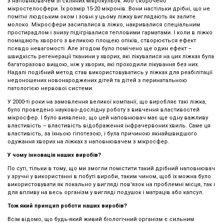
з наповнювачем зі скляних мікрокульок. Або скорочено
мікростелосфери. Їх розмір 15-20 мікронів. Вони настільки дрібні, що не
помітні людським оком і зовні у цьому ліжку виглядають як залите
молоко. Мікросфери засипалися в ліжко, накривалися спеціальним
простирадлом і знизу підігрівалися тепловими гарматами. І коли в ліжко
поміщають хворого з великою площею опіків, створюється ефект
псевдо невагомості. Але згодом було помічено ще один ефект –
швидкість регенерації тканини у хворих, які лікувалися на цих ліжках була
багаторазово вищою, ніж у хворих, які проходили лікування без них.
Надалі подібний метод став використовуватись у ліжках для реабілітації
недоношених новонароджених дітей та дітей з перинатальною
патологією нервової системи.
У 2000-ті роки на замовлення великої компанії, що виробляє такі ліжка,
було проведено науково-дослідну роботу з вивчення властивостей
мікросфер. І було виявлено, що цей наповнювач має ще одну важливу
властивість – властивість відображення інфрачервоних хвиль. Саме ця
властивість, за їхньою гіпотезою, і була причиною якнайшвидшого
одужання хворих на ліжках з наповнювачем з мікросфер.
У чому інновація наших виробів?
По суті, тільки в тому, що ми змогли помістити такий дрібний наповнювач
у зручні у використанні в побуті вироби, таким чином, щоб їх можна було
використовувати як локально у вигляді пов'язок на проблемні місця, так і
для впливу на весь організм у вигляді подушок і матраців або капсул.
Тож який принцип роботи наших виробів?
Всім відомо, що будь-який живий біологічний організм є сильним