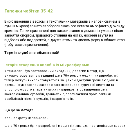
Тапочки чобітки 35-42
Виріб швейний з верхом із текстильних матеріалів з наповнювачем із
суміші мікросфер натрієвоборосилікатного скла та аморфного діоксиду
кремнію. Тапки призначені для використання в домашніх умовах після
зайняття спортом, тривалого стояння на ногах, носіння взуття на
підборах або подорожей, відчуття втоми та дискомфорту в області стоп
(побутового призначення).
Термін служби не обмежений!
Історія створення виробів із мікросферами
У технології був застосований складний, дорогий метод, що
використовується в медицині ще з 70-х років у медичних виробах, які
тепер можуть використовуватися за цілком доступні гроші людьми в
домашніх умовах при захворюваннях серцево-судинної системи та
опорно-рухового апарату - таких як варикозне розширення вен,
захворюваннях суглобів, травмах ніг, профілактики профілактики
реабілітації після інсультів, інфарктів та ін.
Що це за метод?
Весь секрет у наповнювачі.
Ще в 70-х роках були розроблені медичні ліжка для протиопікових хворих