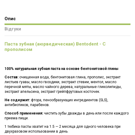
Опис
Відгуки
Паста зубная (аюрведическая) Bentodent - С
прополисом
100% натуральная зубная паста на основе бентонитовой глины
Состав:
очищенная вода, бентонитовая глина, прополис, экстракт
листьев гуавы, масло гвоздики, экстракт стевии, ментол, масло
перечной мяты, масло чайного дерева, натуральные гликолипиды,
экстракт апельсина, экстракт грейпфрутовых косточек.
Не содержит:
фтора, пенообразующих ингредиентов (SLS),
антибиотиков, парабенов.
Способ применения:
чистить зубы дважды в день или после каждого
приема пищи.
1 тюбика пасты хватит на 1.5 — 2 месяца для одного человека при
двухразовом использовании в день.