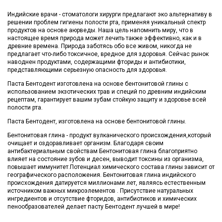
Индийские врачи - стоматологи хирурги предлагают эко альтернативу в
решении проблем гигиены полости рта, применяя уникальный спектр
продуктов на основе аюрведы. Наша цель напомнить миру, что в
настоящее время природа может лечить также эффективно, как и в
древние времена. Природа заботясь обо все живом, никогда не
предлагает что-либо токсичное, вредное для здоровья. Сейчас рынок
наводнен продуктами, содержащими фториды и антибиотики,
представляющими серьезную опасность для здоровья.
Паста Бентодент изготовлена на основе бентонитовой глины с
использованием экзотических трав и специй по древним индийским
рецептам, гарантирует вашим зубам стойкую защиту и здоровье всей
полости рта.
Паста Бентодент, изготовлена на основе бентонитовой глины.
Бентонитовая глина - продукт вулканического происхождения,который
очищает и оздоравливает организм. Благодаря своим
антибактериальным свойствам Бентонитовая глина благоприятно
влияет на состояние зубов и десен, выводит токсины из организма,
повышает иммунитет.Потенциал химического состава глины зависит от
географического расположения. Бентонитовая глина индийского
происхождения датируется миллионами лет, являясь естественным
источником важных микроэлементов . Присутствие натуральных
ингредиентов и отсутствие фторидов, антибиотиков и химических
пенообразователей делает пасту Бентодент лучшей в мире!
Немає відгуків