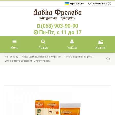
Українська
Список бажань (
0
)
(068) 903-90-90
Пн-Пт, с 11 до 17
0
Menu
Пошук
Увійти
Кошик:
На Головну
Краса, догляд, гігієна, прибирання
Гігієна порожнини рота
Зубная паста Bentodent - С прополисом