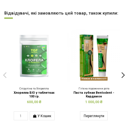
Відвідувачі, які замовляють цей товар, також купили:
Немає в наявності
Спіруліна та Хлорелла
Гігієна порожнини рота
Хлорелла БІО у таблетках
Паста зубная Bentodent -
100 гр.
Кардамон
600,00 ₴
1 000,00 ₴
У Кошик
Переглянути