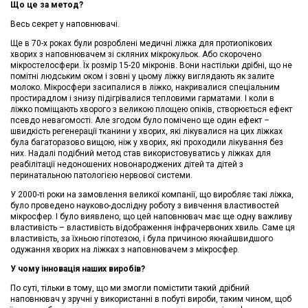
Що це за метод?
Весь секрет у наповнювачі.
Ще в 70-х роках були розроблені медичні ліжка для протиопікових
хворих з наповнювачем зі скляних мікрокульок. Або скорочено
мікростелосфери. Їх розмір 15-20 мікронів. Вони настільки дрібні, що не
помітні людським оком і зовні у цьому ліжку виглядають як залите
молоко. Мікросфери засипалися в ліжко, накривалися спеціальним
простирадлом і знизу підігрівалися тепловими гарматами. І коли в
ліжко поміщають хворого з великою площею опіків, створюється ефект
псевдо невагомості. Але згодом було помічено ще один ефект –
швидкість регенерації тканини у хворих, які лікувалися на цих ліжках
була багаторазово вищою, ніж у хворих, які проходили лікування без
них. Надалі подібний метод став використовуватись у ліжках для
реабілітації недоношених новонароджених дітей та дітей з
перинатальною патологією нервової системи.
У 2000-ті роки на замовлення великої компанії, що виробляє такі ліжка,
було проведено науково-дослідну роботу з вивчення властивостей
мікросфер. І було виявлено, що цей наповнювач має ще одну важливу
властивість – властивість відображення інфрачервоних хвиль. Саме ця
властивість, за їхньою гіпотезою, і була причиною якнайшвидшого
одужання хворих на ліжках з наповнювачем з мікросфер.
У чому інновація наших виробів?
По суті, тільки в тому, що ми змогли помістити такий дрібний
наповнювач у зручні у використанні в побуті вироби, таким чином, щоб