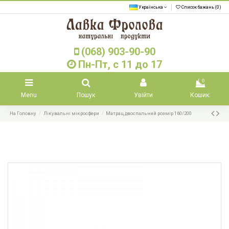
Українська
Список бажань (
0
)
(068) 903-90-90
Пн-Пт, с 11 до 17
0
Menu
Пошук
Увійти
Кошик:
На Головну
Лікувальні мікросфери
Матрац двоспальний розмір 160/200