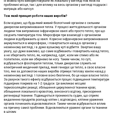
їх можна було використовувати як локально у вигляді пов'язок на
проблемні місця, так і для впливу на весь організм у вигляді подушок і
матраців або капсул.
Тож який принцип роботи наших виробів?
Всім відомо, що будь-який живий біологічний організм є сильним
джерелом випромінювання тепла. У процесі життєдіяльності організм
людини теж випромінює інфрачервоні хвилі або просто тепло, про що
свідчить температура тіла. Мікросфери при взаємодії з організмом
людини відображають ці хвилі. Корисне інфрачервоне випромінювання
акумулюється в мікросферах, і повертається назад в організм у
незмінному вигляді, і в дуже вузькому куті відбиття. Звертаю вашу
увагу, що дуже важливо, що саме відбивають і повертають назад тепло,
а не зберігають тепло, як, наприклад, одяг, коли ми спимо або як
поліетилен, коли ми обернемо їм ногу. Таким чином, по суті,
відбувається фізіотерапія теплом, тільки джерелом служить не
електричний медичний прилад, який генерує це тепло, а своє власне
тіло, яке за допомогою наших виробів отримує теплову хвилю назад у
незмінному вигляді. І головне воно безпечне, бо це наше власне тепло.
За рахунок такого ефекту відбувається процес підвищення температури
підшкірних покривів на 1-2 градуси. Це викликає місцеві
термоізоляційні реакції, збільшення циркулюючої тканини крові,
збільшення локального кровотоку, венозного відтоку, прискорення
регенерації тканини. Підвищується проникність судин, що сприяє
видаленню продуктів розпаду клітин і, відповідно, клітини уражених
органів починають відновлюватися. Таким чином відбувається вплив
на причину самої проблеми. Відновлюються уражені органи та тканини
в цілому.