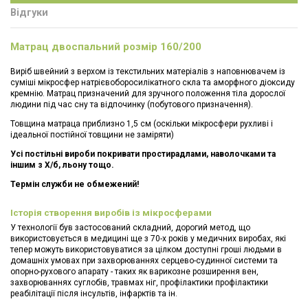
Відгуки
Матрац двоспальний розмір 160/200
Виріб швейний з верхом із текстильних матеріалів з наповнювачем із
суміші мікросфер натрієвоборосилікатного скла та аморфного діоксиду
кремнію. Матрац призначений для зручного положення тіла дорослої
людини під час сну та відпочинку (побутового призначення).
Товщина матраца приблизно 1,5 см (оскільки мікросфери рухливі і
ідеальної постійної товщини не заміряти)
Усі постільні вироби покривати простирадлами, наволочками та
іншим з Х/б, льону тощо.
Термін служби не обмежений!
Історія створення виробів із мікросферами
У технології був застосований складний, дорогий метод, що
використовується в медицині ще з 70-х років у медичних виробах, які
тепер можуть використовуватися за цілком доступні гроші людьми в
домашніх умовах при захворюваннях серцево-судинної системи та
опорно-рухового апарату - таких як варикозне розширення вен,
захворюваннях суглобів, травмах ніг, профілактики профілактики
реабілітації після інсультів, інфарктів та ін.