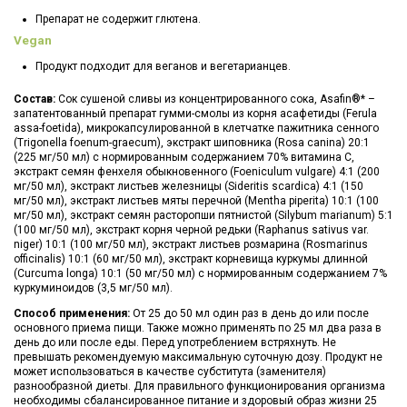
Препарат не содержит глютена.
Vegan
Продукт подходит для веганов и вегетарианцев.
Состав:
Сок сушеной сливы из концентрированного сока, Asafin®* –
запатентованный препарат гумми-смолы из корня асафетиды (Ferula
assa-foetida), микрокапсулированной в клетчатке пажитника сенного
(Trigonella foenum-graecum), экстракт шиповника (Rosa canina) 20:1
(225 мг/50 мл) с нормированным содержанием 70% витамина С,
экстракт семян фенхеля обыкновенного (Foeniculum vulgare) 4:1 (200
мг/50 мл), экстракт листьев железницы (Sideritis scardica) 4:1 (150
мг/50 мл), экстракт листьев мяты перечной (Mentha piperita) 10:1 (100
мг/50 мл), экстракт семян расторопши пятнистой (Silybum marianum) 5:1
(100 мг/50 мл), экстракт корня черной редьки (Raphanus sativus var.
niger) 10:1 (100 мг/50 мл), экстракт листьев розмарина (Rosmarinus
officinalis) 10:1 (60 мг/50 мл), экстракт корневища куркумы длинной
(Curcuma longa) 10:1 (50 мг/50 мл) с нормированным содержанием 7%
куркуминоидов (3,5 мг/50 мл).
Способ применения:
От 25 до 50 мл один раз в день до или после
основного приема пищи. Также можно применять по 25 мл два раза в
день до или после еды. Перед употреблением встряхнуть. Не
превышать рекомендуемую максимальную суточную дозу. Продукт не
может использоваться в качестве субститута (заменителя)
разнообразной диеты. Для правильного функционирования организма
необходимы сбалансированное питание и здоровый образ жизни 25