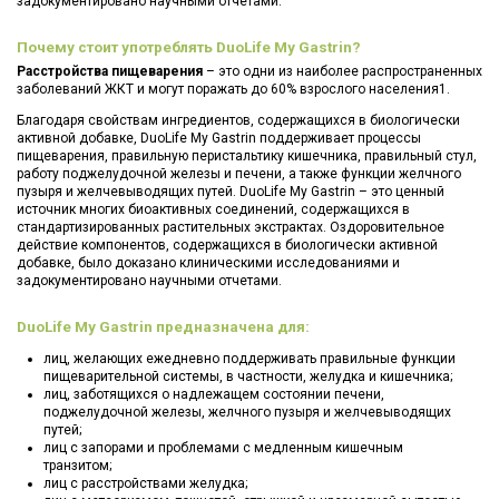
задокументировано научными отчетами.
Почему стоит употреблять DuoLife My Gastrin?
Расстройства пищеварения
– это одни из наиболее распространенных
заболеваний ЖКТ и могут поражать до 60% взрослого населения1.
Благодаря свойствам ингредиентов, содержащихся в биологически
активной добавке, DuoLife My Gastrin поддерживает процессы
пищеварения, правильную перистальтику кишечника, правильный стул,
работу поджелудочной железы и печени, а также функции желчного
пузыря и желчевыводящих путей. DuoLife My Gastrin – это ценный
источник многих биоактивных соединений, содержащихся в
стандартизированных растительных экстрактах. Оздоровительное
действие компонентов, содержащихся в биологически активной
добавке, было доказано клиническими исследованиями и
задокументировано научными отчетами.
DuoLife My Gastrin предназначена для:
лиц, желающих ежедневно поддерживать правильные функции
пищеварительной системы, в частности, желудка и кишечника;
лиц, заботящихся о надлежащем состоянии печени,
поджелудочной железы, желчного пузыря и желчевыводящих
путей;
лиц с запорами и проблемами с медленным кишечным
транзитом;
лиц с расстройствами желудка;