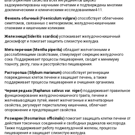
Благоприятные свойства всех ингредиентов широко
задокументированы научными отчетами и подтверждены многими
доклиническими и клиническими исследованиями4-11.
Фенхель обычный (Foeniculum vulgare)
способствует облегчению
симптомов, связанных с метеоризмом, желудочно-кишечными
спазмами и кишечными коликами.
Железница(Sideritis scardica)
успокаивает желудочно-кишечный
дискомфорт и помогает защитить слизистую желудка.
Мята перечная (Mentha piperita)
обладает желчегонными и
расслабляющими свойствами, стимулирует секрецию желудочного
сока. Поддерживает процессы пищеварения, сводит к минимуму
тошноту, рвоту, газы и расстройство пищеварения.
Расторопша (Silybum marianum)
способствует регенерации
поврежденных клеток печени и защищает печень, а также
поддерживает процессы пищеварения и очищения организма.
Черная редька (Raphanus sativus var. niger)
поддерживает правильное
функционирование желудочно-кишечного тракта, печени и
желчевыводящих путей, имеет желчегонные и желчетворные
свойства, регулирует перистальтику кишечника, облегчает
опорожнение и предотвращает свойства.
Розмарин (Rosmarinus officinalis)
помогает защищать клетки печени от
действия токсичных соединений и свободных радикалов кислорода.
Также поддерживает работу поджелудочной железы, процессы
пищеварения и защищает слизистую желудка.