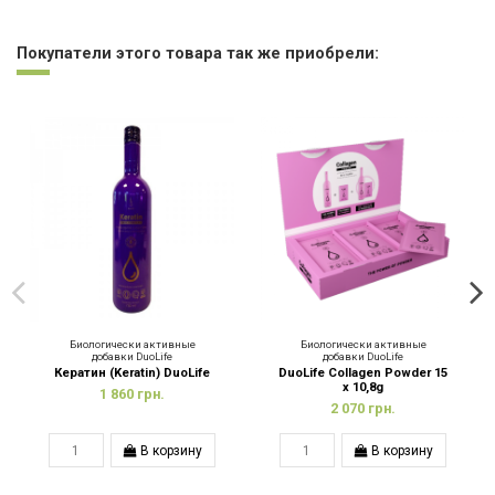
Скачать информационный лист продукта
Нет отзывов
Скачать (608.38k)
Покупатели этого товара так же приобрели:
Биологически активные
Биологически активные
добавки DuoLife
добавки DuoLife
Кератин (Keratin) DuoLife
DuoLife Collagen Powder 15
x 10,8g
1 860 грн.
2 070 грн.
В корзину
В корзину