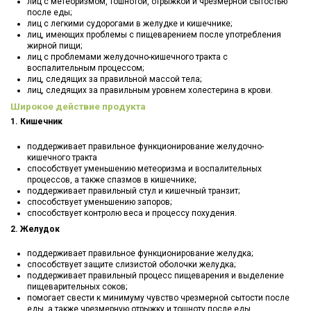
лиц с метеоризмом, тошнотой, отрыжкой и чрезмерной сытостью
после еды;
лиц с легкими судорогами в желудке и кишечнике;
лиц, имеющих проблемы с пищеварением после употребления
жирной пищи;
лиц с проблемами желудочно-кишечного тракта с
воспалительным процессом;
лиц, следящих за правильной массой тела;
лиц, следящих за правильным уровнем холестерина в крови.
Широкое действие продукта
1. Кишечник
поддерживает правильное функционирование желудочно-
кишечного тракта
способствует уменьшению метеоризма и воспалительных
процессов, а также спазмов в кишечнике;
поддерживает правильный стул и кишечный транзит;
способствует уменьшению запоров;
способствует контролю веса и процессу похудения.
2. Желудок
поддерживает правильное функционирование желудка;
способствует защите слизистой оболочки желудка;
поддерживает правильный процесс пищеварения и выделение
пищеварительных соков;
помогает свести к минимуму чувство чрезмерной сытости после
еды, а также чрезмерную отрыжку и тошноту после еды.