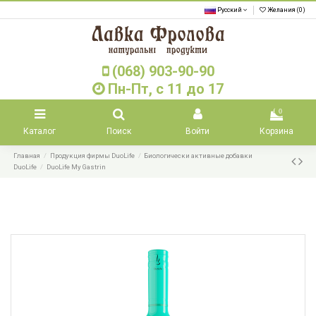
Русский
Желания (
0
)
(068) 903-90-90
Пн-Пт, с 11 до 17
0
Каталог
Поиск
Войти
Корзина
Главная
Продукция фирмы DuoLife
Биологически активные добавки
DuoLife
DuoLife My Gastrin