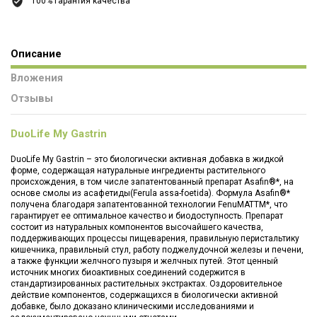
100% гарантия качества
Описание
Вложения
Отзывы
DuoLife My Gastrin
DuoLife My Gastrin – это биологически активная добавка в жидкой
форме, содержащая натуральные ингредиенты растительного
происхождения, в том числе запатентованный препарат Asafin®*, на
основе смолы из асафетиды(Ferula assa-foetida). Формула Asafin®*
получена благодаря запатентованной технологии FenuMATTM*, что
гарантирует ее оптимальное качество и биодоступность. Препарат
состоит из натуральных компонентов высочайшего качества,
поддерживающих процессы пищеварения, правильную перистальтику
кишечника, правильный стул, работу поджелудочной железы и печени,
а также функции желчного пузыря и желчных путей. Этот ценный
источник многих биоактивных соединений содержится в
стандартизированных растительных экстрактах. Оздоровительное
действие компонентов, содержащихся в биологически активной
добавке, было доказано клиническими исследованиями и