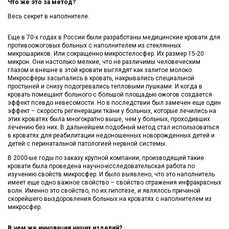
Что же это за метод?
Весь секрет в наполнителе.
Еще в 70-х годах в России были разработаны медицинские кровати для
противоожоговых больных с наполнителем из стеклянных
микрошариков. Или сокращенно микростелосфер. Их размер 15-20
микрон. Они настолько мелкие, что не различимы человеческим
глазом и внешне в этой кровати выглядят как залитое молоко.
Микросферы засыпались в кровать, накрывались специальной
простыней и снизу подогревались тепловыми пушками. И когда в
кровать помещают больного с большой площадью ожогов создается
эффект псевдо невесомости. Но в последствии был замечен еще один
эффект – скорость регенерации ткани у больных, которые лечились на
этих кроватях была многократно выше, чем у больных, проходивших
лечению без них. В дальнейшем подобный метод стал использоваться
в кроватях для реабилитации недоношенных новорожденных детей и
детей с перинатальной патологией нервной системы.
В 2000-ые годы по заказу крупной компании, производящей такие
кровати была проведена научно-исследовательская работа по
изучению свойств микросфер. И было выявлено, что это наполнитель
имеет еще одно важное свойство – свойство отражения инфракрасных
волн. Именно это свойство, по их гипотезе, и являлось причиной
скорейшего выздоровления больных на кроватях с наполнителем из
микросфер.
В чем же инновация наших изделий?