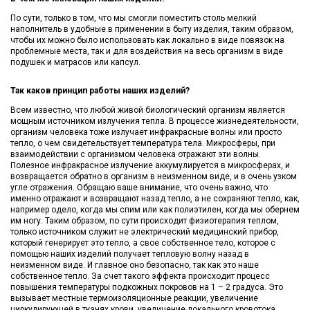
По сути, только в том, что мы смогли поместить столь мелкий
наполнитель в удобные в применении в быту изделия, таким образом,
чтобы их можно было использовать как локально в виде повязок на
проблемные места, так и для воздействия на весь организм в виде
подушек и матрасов или капсул.
Так каков принцип работы наших изделий?
Всем известно, что любой живой биологический организм является
мощным источником излучения тепла. В процессе жизнедеятельности,
организм человека тоже излучает инфракрасные волны или просто
тепло, о чем свидетельствует температура тела. Микросферы, при
взаимодействии с организмом человека отражают эти волны.
Полезное инфракрасное излучение аккумулируется в микросферах, и
возвращается обратно в организм в неизменном виде, и в очень узком
угле отражения. Обращаю ваше внимание, что очень важно, что
именно отражают и возвращают назад тепло, а не сохраняют тепло, как,
например одело, когда мы спим или как полиэтилен, когда мы обернем
им ногу. Таким образом, по сути происходит физиотерапия теплом,
только источником служит не электрический медицинский прибор,
который генерирует это тепло, а свое собственное тело, которое с
помощью наших изделий получает тепловую волну назад в
неизменном виде. И главное оно безопасно, так как это наше
собственное тепло. За счет такого эффекта происходит процесс
повышения температуры подкожных покровов на 1 – 2 градуса. Это
вызывает местные термоизоляционные реакции, увеличение
циркулирующей в тканях крови, увеличение локального кровотока,