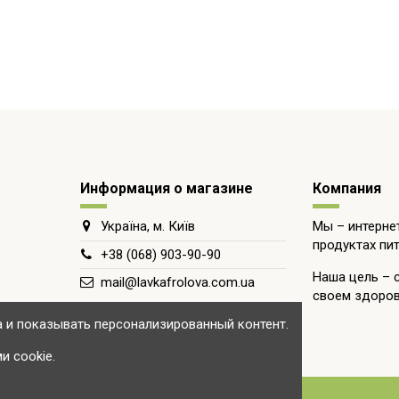
Информация о магазине
Компания
Мы – интерне
Україна, м. Київ
продуктах пит
+38 (068) 903-90-90
Наша цель – 
mail@lavkafrolova.com.ua
своем здоров
а и показывать персонализированный контент.
и cookie.