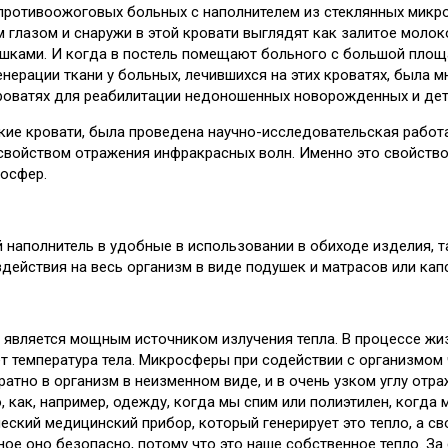
 противоожоговых больных с наполнителем из стеклянных микр
м глазом и снаружи в этой кровати выглядят как залитое моло
ушками. И когда в постель помещают больного с большой пло
ерации ткани у больных, лечившихся на этих кроватях, была м
роватях для реабилитации недоношенных новорожденных и дете
акие кровати, была проведена научно-исследовательская работ
войством отражения инфракрасных волн. Именно это свойство, 
росфер.
ий наполнитель в удобные в использовании в обиходе изделия,
действия на весь организм в виде подушек и матрасов или капс
м является мощным источником излучения тепла. В процессе жи
ет температура тела. Микросферы при содействии с организмо
атно в организм в неизменном виде, и в очень узком углу отр
 как, например, одежду, когда мы спим или полиэтилен, когда 
еский медицинский прибор, который генерирует это тепло, а с
ное оно безопасно, потому что это наше собственное тепло. З