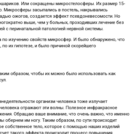
ошариков. Или сокращены микростелосферы. Их размер 15-
ко. Микросферы засыпались в постель, накрывались
щадью ожогов, создается эффект псевдоневесомости. Но
ногократно выше, чем у больных, проходивших лечение без
й с перинатальной патологией нервной системы.
а по изучению свойств микросфер. И было обнаружено, что
по их гипотезе, и было причиной скорейшего
 таким образом, чтобы их можно было использовать как
ул.
знедеятельности организм человека тоже излучает
м человека отражают эти волны. Полезное инфракрасное
ажения. Обращаю ваше внимание, что очень важно, что именно
мы обернем им ногу. Таким образом, по сути происходит
вое собственное тело, которое с помощью наших изделий
а счет такого эффекта происходит процесс повышения