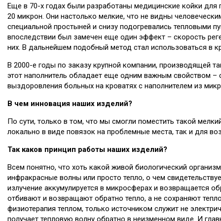
Еще в 70-х годах были разработаны медицинские койки для
20 микрон. Они настолько мелкие, что не видны человечески
специальной простыней и снизу подогревались тепловыми п
впоследствии был замечен еще один эффект – скорость реген
них. В дальнейшем подобный метод стал использоваться в к
В 2000-е годы по заказу крупной компании, производящей т
этот наполнитель обладает еще одним важным свойством – с
выздоровления больных на кроватях с наполнителем из мик
В чем инновация наших изделий?
По сути, только в том, что мы смогли поместить такой мелк
локально в виде повязок на проблемные места, так и для воз
Так каков принцип работы наших изделий?
Всем понятно, что хоть какой живой биологический организ
инфракрасные волны или просто тепло, о чем свидетельству
излучение аккумулируется в микросферах и возвращается обр
отбивают и возвращают обратно тепло, а не сохраняют тепло,
физиотерапия теплом, только источником служит не электрич
получает тепловую волну обратно в неизменном виде. И глав